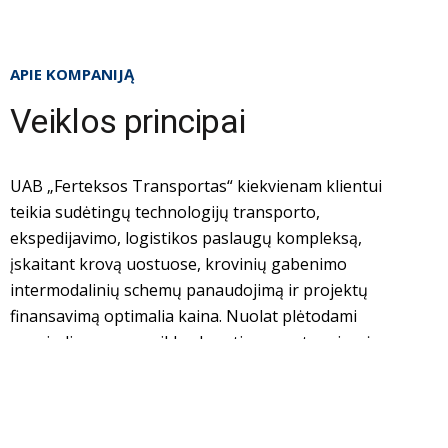
APIE KOMPANIJĄ
Veiklos principai
UAB „Ferteksos Transportas“ kiekvienam klientui
teikia sudėtingų technologijų transporto,
ekspedijavimo, logistikos paslaugų kompleksą,
įskaitant krovą uostuose, krovinių gabenimo
intermodalinių schemų panaudojimą ir projektų
finansavimą optimalia kaina. Nuolat plėtodami
pagrindines savo veiklos kryptis, mes stengiamės
kiekvienam klientui teikti išskirtinį paslaugų
kompleksą.
Bendrovės tarpusavio santykiai su verslo partneriais,